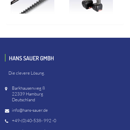
HANS SAUER GMBH
Die clevere Lösung.
Barkhausenweg 8
22339 Hamburg
Deutschland
info@hans-sauer.de
+49-(0)40-538- 992 -0