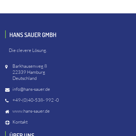
HANS SAUER GMBH
Die clevere Lösung.
Barkhausenweg 8
22339 Hamburg
Deutschland
info@hans-sauer.de
+49-(0)40-538- 992 -0
www.hans-sauer.de
Kontakt
ÜBER UNS