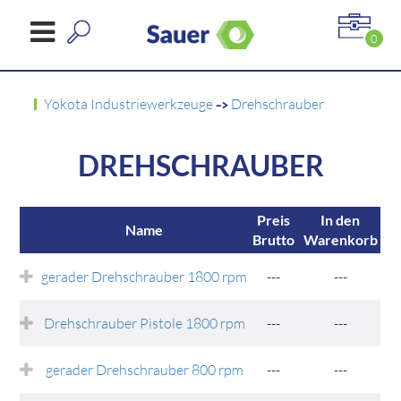
0
Yokota Industriewerkzeuge
->
Drehschrauber
DREHSCHRAUBER
Preis
In den
Name
Brutto
Warenkorb
gerader Drehschrauber 1800 rpm
---
---
Drehschrauber Pistole 1800 rpm
---
---
gerader Drehschrauber 800 rpm
---
---