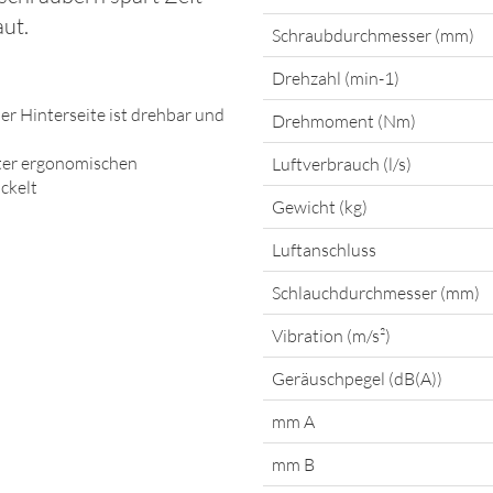
ut.
Schraubdurchmesser (mm)
Drehzahl (min-1)
der Hinterseite ist drehbar und
Drehmoment (Nm)
nter ergonomischen
Luftverbrauch (l/s)
ckelt
Gewicht (kg)
Luftanschluss
Schlauchdurchmesser (mm)
Vibration (m/s²)
Geräuschpegel (dB(A))
mm A
mm B