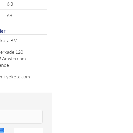
6,3
68
ler
kota B.V.
erkade 120
B Amsterdam
ande
mi-yokota.com