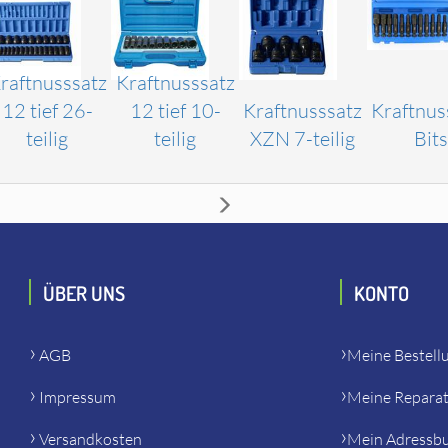
raftnusssatz
Kraftnusssatz
12 tief 26-
12 tief 10-
Kraftnusssatz
Kraftnus
teilig
teilig
XZN 7-teilig
Bits
ÜBER UNS
KONTO
AGB
Meine Bestell
Impressum
Meine Repara
Versandkosten
Mein Adressb