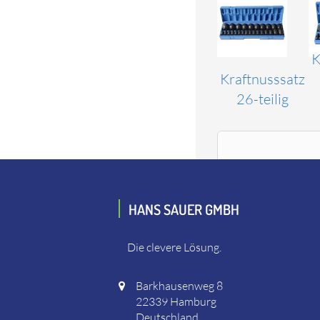
K
Kraftnusssatz
26-teilig
HANS SAUER GMBH
Die clevere Lösung.
Barkhausenweg 8
22339 Hamburg
Deutschland