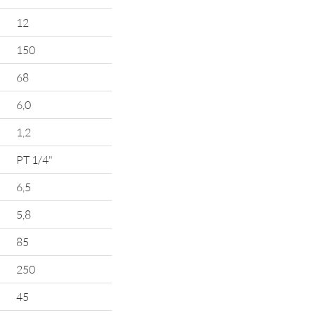
12
150
68
6,0
1,2
PT 1/4"
6,5
5,8
85
250
45