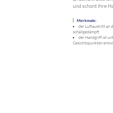
und schont Ihre Ha
Merkmale:
der Luftaustritt an 
schallgedämpft
der Handgriff ist u
Gesichtspunkten entwi