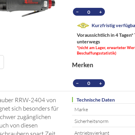
−
+
Kurzfristig verfügb
Voraussichtlich in 4 Tagen*
unterwegs
*(nicht am Lager, erwarteter Wer
Beschaffungsstatistik)
Merken
−
+
rauber RRW-2404 von
Technische Daten
et sich besonders für
Marke
schwer zugänglichen
Sicherheitsnorm
auch von diesen
schraubern spart Zeit
Antriebsvierkant