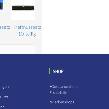
ssatz
Kraftnusssatz
10-teilig
SHOP
ungen
Gerätehersteller
Ersatzteile
turen
Markenshops
uch