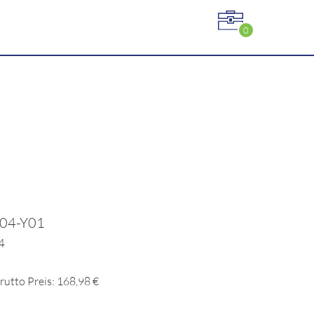
0
404-Y01
4
rutto Preis: 168,98 €