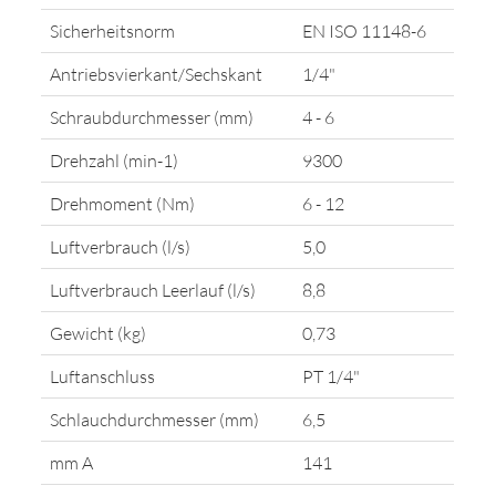
Sicherheitsnorm
EN ISO 11148-6
Antriebsvierkant/Sechskant
1/4"
Schraubdurchmesser (mm)
4 - 6
Drehzahl (min-1)
9300
Drehmoment (Nm)
6 - 12
Luftverbrauch (l/s)
5,0
Luftverbrauch Leerlauf (l/s)
8,8
Gewicht (kg)
0,73
Luftanschluss
PT 1/4"
Schlauchdurchmesser (mm)
6,5
mm A
141