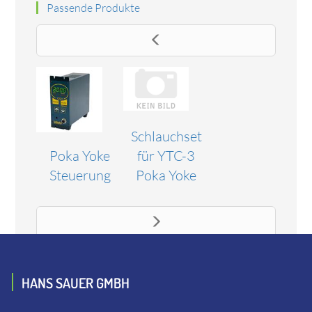
Passende Produkte
Schlauchset
Poka Yoke
für YTC-3
Steuerung
Poka Yoke
HANS SAUER GMBH