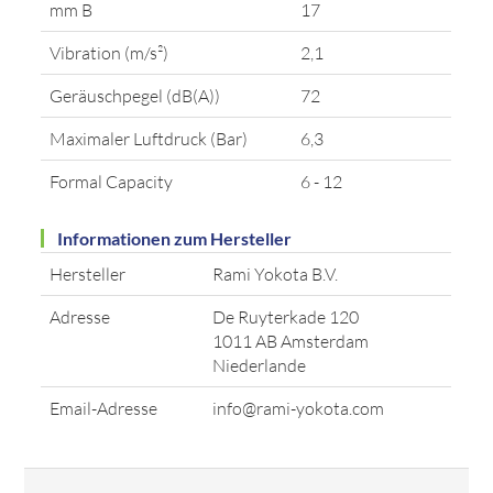
mm B
17
Vibration (m/s²)
2,1
Geräuschpegel (dB(A))
72
Maximaler Luftdruck (Bar)
6,3
Formal Capacity
6 - 12
Informationen zum Hersteller
Hersteller
Rami Yokota B.V.
Adresse
De Ruyterkade 120
1011 AB Amsterdam
Niederlande
Email-Adresse
info@rami-yokota.com